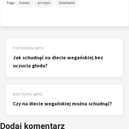
Tagi:
banan
przepis
śniadanie
Nawigacja
wpisu
POPRZEDNI WPIS
Jak schudnąć na diecie wegańskiej bez
uczucia głodu?
NASTĘPNY WPIS
Czy na diecie wegańskiej można schudnąć?
Dodaj komentarz