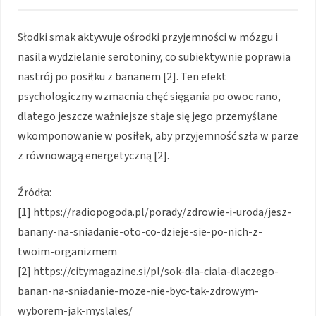
Słodki smak aktywuje ośrodki przyjemności w mózgu i
nasila wydzielanie serotoniny, co subiektywnie poprawia
nastrój po posiłku z bananem [2]. Ten efekt
psychologiczny wzmacnia chęć sięgania po owoc rano,
dlatego jeszcze ważniejsze staje się jego przemyślane
wkomponowanie w posiłek, aby przyjemność szła w parze
z równowagą energetyczną [2].
Źródła:
[1] https://radiopogoda.pl/porady/zdrowie-i-uroda/jesz-
banany-na-sniadanie-oto-co-dzieje-sie-po-nich-z-
twoim-organizmem
[2] https://citymagazine.si/pl/sok-dla-ciala-dlaczego-
banan-na-sniadanie-moze-nie-byc-tak-zdrowym-
wyborem-jak-myslales/