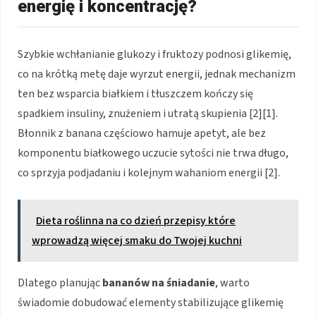
energię i koncentrację?
Szybkie wchłanianie glukozy i fruktozy podnosi glikemię,
co na krótką metę daje wyrzut energii, jednak mechanizm
ten bez wsparcia białkiem i tłuszczem kończy się
spadkiem insuliny, znużeniem i utratą skupienia [2][1].
Błonnik z banana częściowo hamuje apetyt, ale bez
komponentu białkowego uczucie sytości nie trwa długo,
co sprzyja podjadaniu i kolejnym wahaniom energii [2].
Dieta roślinna na co dzień przepisy które
wprowadzą więcej smaku do Twojej kuchni
Dlatego planując
bananów na śniadanie
, warto
świadomie dobudować elementy stabilizujące glikemię