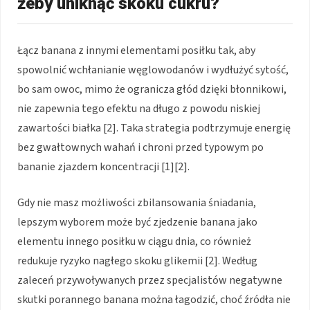
żeby uniknąć skoku cukru?
Łącz banana z innymi elementami posiłku tak, aby
spowolnić wchłanianie węglowodanów i wydłużyć sytość,
bo sam owoc, mimo że ogranicza głód dzięki błonnikowi,
nie zapewnia tego efektu na długo z powodu niskiej
zawartości białka [2]. Taka strategia podtrzymuje energię
bez gwałtownych wahań i chroni przed typowym po
bananie zjazdem koncentracji [1][2].
Gdy nie masz możliwości zbilansowania śniadania,
lepszym wyborem może być zjedzenie banana jako
elementu innego posiłku w ciągu dnia, co również
redukuje ryzyko nagłego skoku glikemii [2]. Według
zaleceń przywoływanych przez specjalistów negatywne
skutki porannego banana można łagodzić, choć źródła nie