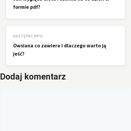
formie pdf?
NASTĘPNY WPIS
Owsiana co zawiera i dlaczego warto ją
jeść?
Dodaj komentarz
Komentarz