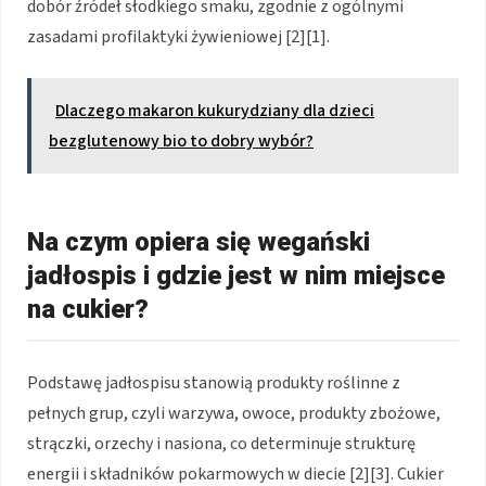
dobór źródeł słodkiego smaku, zgodnie z ogólnymi
zasadami profilaktyki żywieniowej [2][1].
Dlaczego makaron kukurydziany dla dzieci
bezglutenowy bio to dobry wybór?
Na czym opiera się wegański
jadłospis i gdzie jest w nim miejsce
na cukier?
Podstawę jadłospisu stanowią produkty roślinne z
pełnych grup, czyli warzywa, owoce, produkty zbożowe,
strączki, orzechy i nasiona, co determinuje strukturę
energii i składników pokarmowych w diecie [2][3]. Cukier