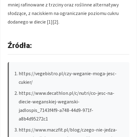
mniej rafinowane z trzciny oraz roślinne alternatywy
słodzące, z naciskiem na ograniczanie poziomu cukru
dodanego w diecie [1][2].
Źródła:
https://vegebistro.pl/czy-weganie-moga-jesc-
cukier/
https://www.decathlon.pl/c/nutri/co-jesc-na-
diecie-weganskiej-weganski-
jadlospis_7143f4f9-a748-44d9-971f-
a8b4d95272c1
https://www.maczfit.pl/blog/czego-nie-jedza-