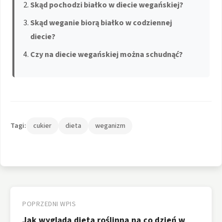
Skąd pochodzi białko w diecie wegańskiej?
Skąd weganie biorą białko w codziennej
diecie?
Czy na diecie wegańskiej można schudnąć?
Tagi:
cukier
dieta
weganizm
Nawigacja
wpisu
POPRZEDNI WPIS
Jak wygląda dieta roślinna na co dzień w