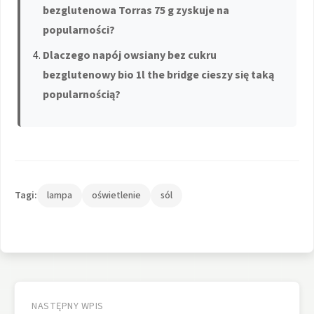
bezglutenowa Torras 75 g zyskuje na
popularności?
Dlaczego napój owsiany bez cukru
bezglutenowy bio 1l the bridge cieszy się taką
popularnością?
Tagi:
lampa
oświetlenie
sól
Nawigacja
wpisu
NASTĘPNY WPIS