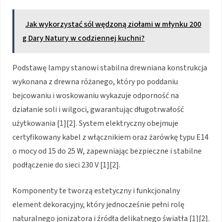
Jak wykorzystać sól wędzoną ziołami w młynku 200
g Dary Natury w codziennej kuchni?
Podstawę lampy stanowi stabilna drewniana konstrukcja
wykonana z drewna różanego, który po poddaniu
bejcowaniu i woskowaniu wykazuje odporność na
działanie soli i wilgoci, gwarantując długotrwałość
użytkowania [1][2]. System elektryczny obejmuje
certyfikowany kabel z włącznikiem oraz żarówkę typu E14
o mocy od 15 do 25 W, zapewniając bezpieczne i stabilne
podłączenie do sieci 230 V [1][2].
Komponenty te tworzą estetyczny i funkcjonalny
element dekoracyjny, który jednocześnie pełni rolę
naturalnego jonizatora i źródła delikatnego światła [1][2].