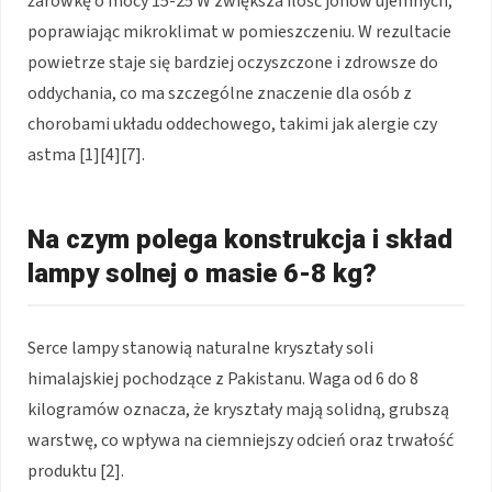
żarówkę o mocy 15-25 W zwiększa ilość jonów ujemnych,
poprawiając mikroklimat w pomieszczeniu. W rezultacie
powietrze staje się bardziej oczyszczone i zdrowsze do
oddychania, co ma szczególne znaczenie dla osób z
chorobami układu oddechowego, takimi jak alergie czy
astma [1][4][7].
Na czym polega konstrukcja i skład
lampy solnej o masie 6-8 kg?
Serce lampy stanowią naturalne kryształy soli
himalajskiej pochodzące z Pakistanu. Waga od 6 do 8
kilogramów oznacza, że kryształy mają solidną, grubszą
warstwę, co wpływa na ciemniejszy odcień oraz trwałość
produktu [2].