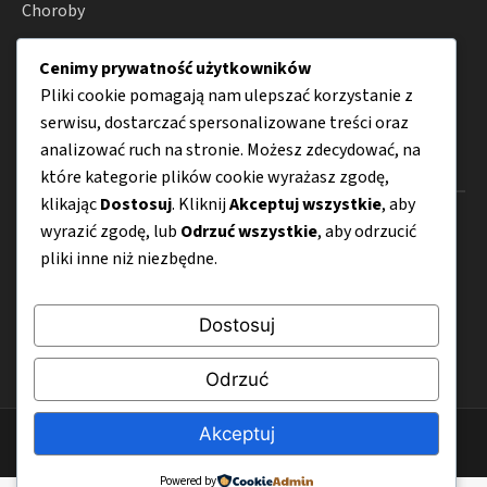
Choroby
Zdrowie
Cenimy prywatność użytkowników
Porady
Pliki cookie pomagają nam ulepszać korzystanie z
serwisu, dostarczać spersonalizowane treści oraz
analizować ruch na stronie. Możesz zdecydować, na
Menu
które kategorie plików cookie wyrażasz zgodę,
klikając
Dostosuj
. Kliknij
Akceptuj wszystkie
, aby
O nas
wyrazić zgodę, lub
Odrzuć wszystkie
, aby odrzucić
pliki inne niż niezbędne.
Kontakt
Mapa strony
Dostosuj
Polityka prywatności
Odrzuć
Akceptuj
© 2026 Bezglutenovy.pl
Powered by