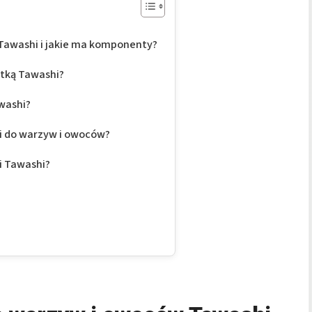
Tawashi i jakie ma komponenty?
otką Tawashi?
washi?
i do warzyw i owoców?
i Tawashi?