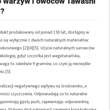
o warzyw i owoców Tawashi
y?
rodukt produkowany od ponad 150 lat, dostępny w
ada się wyłącznie z dwóch naturalnych materiałów:
kokosowego [2][4][5]. Użycie naturalnych surowców
 ekologię, gdyż szczotka jest wegetariańska,
aga to zaledwie 9 gramów, co czyni ją niezwykle
u [5].
malizacji negatywnego wpływu na środowisko, a
ności czyszczenia. Odpowiadają za to naturalne
zypominają gęsty puch, zapewniając odpowiednią
nia. Stalowy drut natomiast zapewnia konstrukcyjną