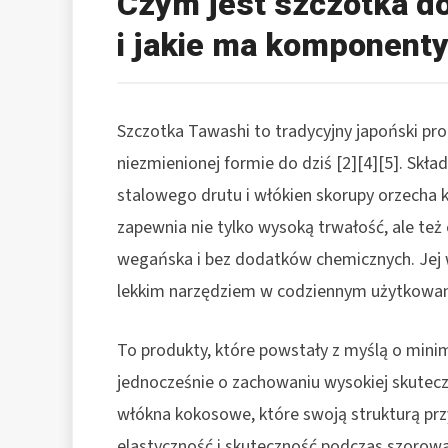
Czym jest szczotka d
i jakie ma komponent
Szczotka Tawashi to tradycyjny japoński p
niezmienionej formie do dziś [2][4][5]. Skł
stalowego drutu i włókien skorupy orzecha 
zapewnia nie tylko wysoką trwałość, ale też
wegańska i bez dodatków chemicznych. Jej w
lekkim narzędziem w codziennym użytkowani
To produkty, które powstały z myślą o mini
jednocześnie o zachowaniu wysokiej skutecz
włókna kokosowe, które swoją strukturą pr
elastyczność i skuteczność podczas szorowa