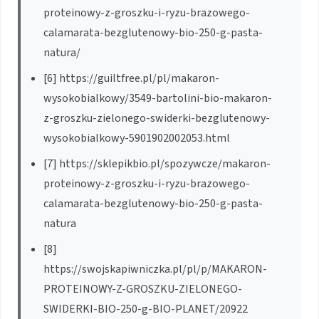
proteinowy-z-groszku-i-ryzu-brazowego-
calamarata-bezglutenowy-bio-250-g-pasta-
natura/
[6] https://guiltfree.pl/pl/makaron-
wysokobialkowy/3549-bartolini-bio-makaron-
z-groszku-zielonego-swiderki-bezglutenowy-
wysokobialkowy-5901902002053.html
[7] https://sklepikbio.pl/spozywcze/makaron-
proteinowy-z-groszku-i-ryzu-brazowego-
calamarata-bezglutenowy-bio-250-g-pasta-
natura
[8]
https://swojskapiwniczka.pl/pl/p/MAKARON-
PROTEINOWY-Z-GROSZKU-ZIELONEGO-
SWIDERKI-BIO-250-g-BIO-PLANET/20922