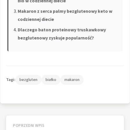
bio w codziennej diecie
Makaron z serca palmy bezglutenowy keto w
codziennej diecie
Dlaczego baton proteinowy truskawkowy
bezglutenowy zyskuje popularność?
Tagi:
bezgluten
białko
makaron
Nawigacja
wpisu
POPRZEDNI WPIS