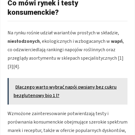
Co mówi rynek i testy
konsumenckie?
Na rynku rośnie udział wariantów prostych w składzie,
niesłodzonych
, ekologicznych i wzbogacanych w
wapń
,
co odzwierciedlają rankingi napojów roślinnych oraz
przeglądy asortymentu w sklepach specjalistycznych [1]
[3][4].
Dlaczego warto wybrać napój owsiany bez cukru
bezglutenowy bio 1 l?
Wzmożone zainteresowanie potwierdzają testy i
porównania konsumenckie obejmujące szerokie spektrum
marek i receptur, także w ofercie popularnych dyskontów,