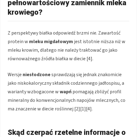
pełnowartościowy zamiennik mleka
krowiego?
Z perspektywy białka odpowiedź brzmi nie. Zawartość
protein w
mleku migdałowym
jest istotnie niższa niż w
mleku krowim, dlatego nie należy traktować go jako
równoważnego źródła białka w diecie [4].
Wersje
niesłodzone
sprawdzają się jednak znakomicie
jako niskokaloryczny składnik codziennego jadłospisu, a
warianty wzbogacone w
wapń
pomagają zbliżyć profil
mineralny do konwencjonalnych napojów mlecznych, co
ma znaczenie w diecie roślinnej [2][1][4].
Skąd czerpać rzetelne informacje o