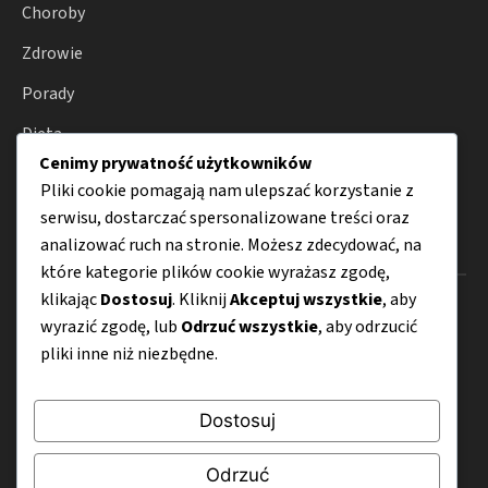
Choroby
Zdrowie
Porady
Dieta
Cenimy prywatność użytkowników
Odżywianie
Pliki cookie pomagają nam ulepszać korzystanie z
serwisu, dostarczać spersonalizowane treści oraz
analizować ruch na stronie. Możesz zdecydować, na
Menu
które kategorie plików cookie wyrażasz zgodę,
klikając
Dostosuj
. Kliknij
Akceptuj wszystkie
, aby
O nas
wyrazić zgodę, lub
Odrzuć wszystkie
, aby odrzucić
Kontakt
pliki inne niż niezbędne.
Mapa strony
Dostosuj
Polityka prywatności
Odrzuć