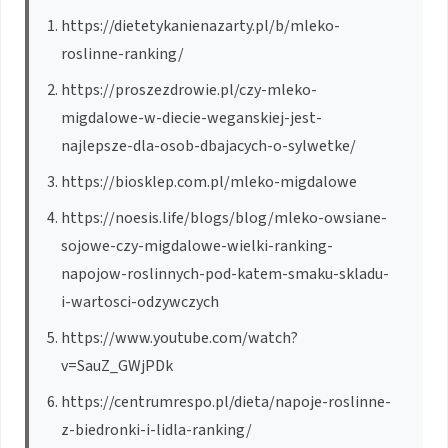
https://dietetykanienazarty.pl/b/mleko-
roslinne-ranking/
https://proszezdrowie.pl/czy-mleko-
migdalowe-w-diecie-weganskiej-jest-
najlepsze-dla-osob-dbajacych-o-sylwetke/
https://biosklep.com.pl/mleko-migdalowe
https://noesis.life/blogs/blog/mleko-owsiane-
sojowe-czy-migdalowe-wielki-ranking-
napojow-roslinnych-pod-katem-smaku-skladu-
i-wartosci-odzywczych
https://www.youtube.com/watch?
v=SauZ_GWjPDk
https://centrumrespo.pl/dieta/napoje-roslinne-
z-biedronki-i-lidla-ranking/