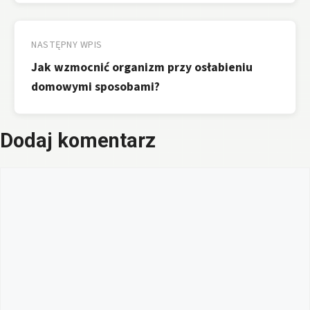
NASTĘPNY WPIS
Jak wzmocnić organizm przy osłabieniu
domowymi sposobami?
Dodaj komentarz
Komentarz