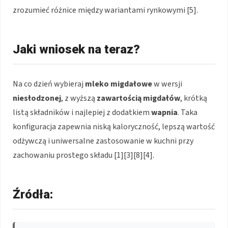
zrozumieć różnice między wariantami rynkowymi [5].
Jaki wniosek na teraz?
Na co dzień wybieraj
mleko migdałowe
w wersji
niesłodzonej
, z wyższą
zawartością migdałów
, krótką
listą składników i najlepiej z dodatkiem
wapnia
. Taka
konfiguracja zapewnia niską kaloryczność, lepszą wartość
odżywczą i uniwersalne zastosowanie w kuchni przy
zachowaniu prostego składu [1][3][8][4].
Źródła: