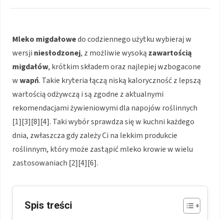
Mleko migdałowe
do codziennego użytku wybieraj w
wersji
niesłodzonej
, z możliwie wysoką
zawartością
migdałów
, krótkim składem oraz najlepiej wzbogacone
w
wapń
. Takie kryteria łączą niską kaloryczność z lepszą
wartością odżywczą i są zgodne z aktualnymi
rekomendacjami żywieniowymi dla napojów roślinnych
[1][3][8][4]. Taki wybór sprawdza się w kuchni każdego
dnia, zwłaszcza gdy zależy Ci na lekkim produkcie
roślinnym, który może zastąpić mleko krowie w wielu
zastosowaniach [2][4][6].
Spis treści