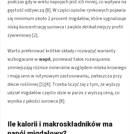
podczas gdy w wielu napojach jest ich mniej, co wpływa na
gęstość odżywczą [8]. W części opisów rynkowych pojawia
się minimum około 2 procent migdałów, które sygnalizuje
niską koncentrację surowca i zwykle delikatniejszy profil
żywieniowy [2].
Warto preferować krótkie składy i rozważyć warianty
wzbogacane w
wapń
, ponieważ takie rozwiązania
zmniejszają różnice mineralne względem mleka krowiego
i mają sens w rutynowym zastosowaniu, zwłaszcza przy
diecie roślinnej [1][4]. Trzeba liczyć się z tym, że wyższy
udział migdałów często idzie w parze z wyższą ceną, co
wynika z jakości surowca [8].
Ile kalorii i makroskładników ma
napój migdałowy?