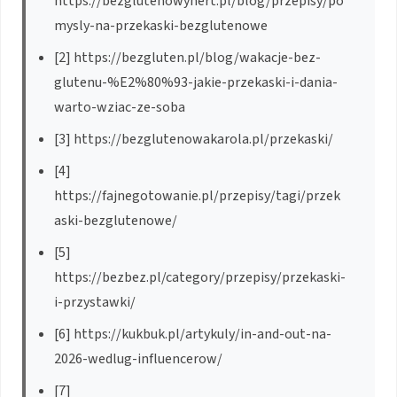
https://bezglutenowyhert.pl/blog/przepisy/po
mysly-na-przekaski-bezglutenowe
[2] https://bezgluten.pl/blog/wakacje-bez-
glutenu-%E2%80%93-jakie-przekaski-i-dania-
warto-wziac-ze-soba
[3] https://bezglutenowakarola.pl/przekaski/
[4]
https://fajnegotowanie.pl/przepisy/tagi/przek
aski-bezglutenowe/
[5]
https://bezbez.pl/category/przepisy/przekaski-
i-przystawki/
[6] https://kukbuk.pl/artykuly/in-and-out-na-
2026-wedlug-influencerow/
[7]