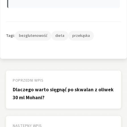
Tagi:
bezglutenowość
dieta
przekąska
Nawigacja
wpisu
POPRZEDNI WPIS
Dlaczego warto sięgnąć po skwalan z oliwek
30 ml Mohani?
NASTĘPNY WPIS