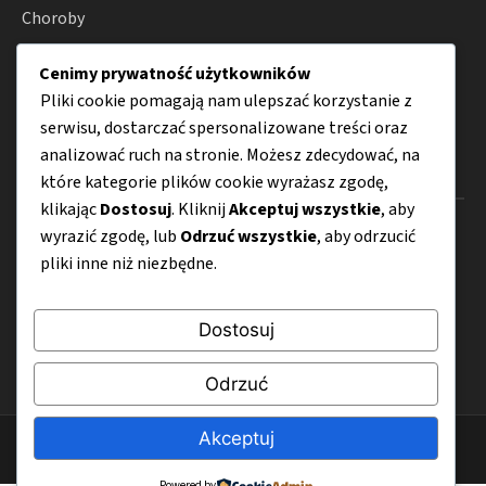
Choroby
Zdrowie
Cenimy prywatność użytkowników
Porady
Pliki cookie pomagają nam ulepszać korzystanie z
serwisu, dostarczać spersonalizowane treści oraz
analizować ruch na stronie. Możesz zdecydować, na
Menu
które kategorie plików cookie wyrażasz zgodę,
klikając
Dostosuj
. Kliknij
Akceptuj wszystkie
, aby
O nas
wyrazić zgodę, lub
Odrzuć wszystkie
, aby odrzucić
pliki inne niż niezbędne.
Kontakt
Mapa strony
Dostosuj
Polityka prywatności
Odrzuć
Akceptuj
© 2026 Bezglutenovy.pl
Powered by