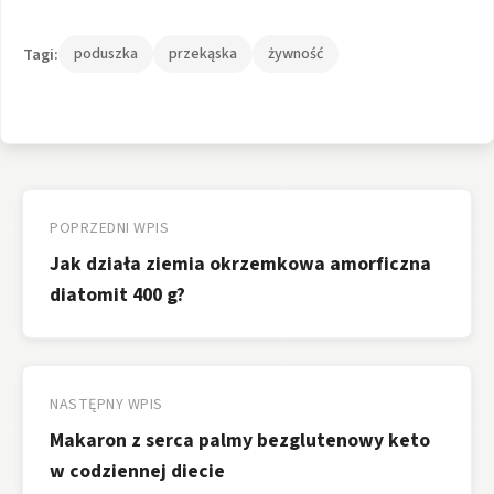
Tagi:
poduszka
przekąska
żywność
Nawigacja
wpisu
POPRZEDNI WPIS
Jak działa ziemia okrzemkowa amorficzna
diatomit 400 g?
NASTĘPNY WPIS
Makaron z serca palmy bezglutenowy keto
w codziennej diecie