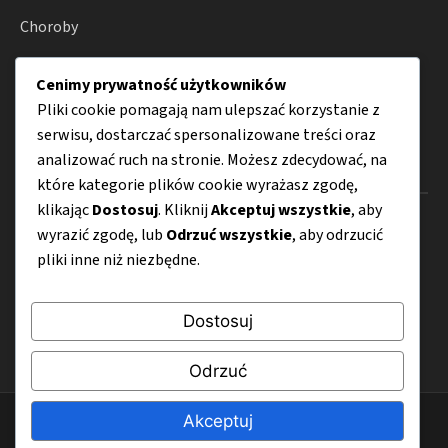
Choroby
Zdrowie
Cenimy prywatność użytkowników
Porady
Pliki cookie pomagają nam ulepszać korzystanie z
serwisu, dostarczać spersonalizowane treści oraz
analizować ruch na stronie. Możesz zdecydować, na
Menu
które kategorie plików cookie wyrażasz zgodę,
klikając
Dostosuj
. Kliknij
Akceptuj wszystkie
, aby
O nas
wyrazić zgodę, lub
Odrzuć wszystkie
, aby odrzucić
pliki inne niż niezbędne.
Kontakt
Mapa strony
Dostosuj
Polityka prywatności
Odrzuć
Akceptuj
© 2026 Bezglutenovy.pl