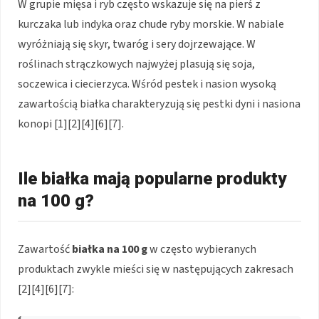
W grupie mięsa i ryb często wskazuje się na pierś z
kurczaka lub indyka oraz chude ryby morskie. W nabiale
wyróżniają się skyr, twaróg i sery dojrzewające. W
roślinach strączkowych najwyżej plasują się soja,
soczewica i ciecierzyca. Wśród pestek i nasion wysoką
zawartością białka charakteryzują się pestki dyni i nasiona
konopi [1][2][4][6][7].
Ile białka mają popularne produkty
na 100 g?
Zawartość
białka na 100 g
w często wybieranych
produktach zwykle mieści się w następujących zakresach
[2][4][6][7]: