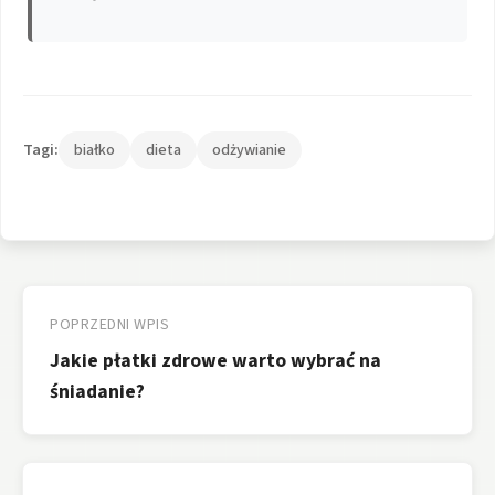
Tagi:
białko
dieta
odżywianie
Nawigacja
wpisu
POPRZEDNI WPIS
Jakie płatki zdrowe warto wybrać na
śniadanie?