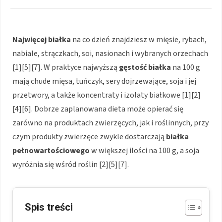
Najwięcej białka
na co dzień znajdziesz w mięsie, rybach,
nabiale, strączkach, soi, nasionach i wybranych orzechach
[1][5][7]. W praktyce najwyższą
gęstość białka
na 100 g
mają chude mięsa, tuńczyk, sery dojrzewające, soja i jej
przetwory, a także koncentraty i izolaty białkowe [1][2]
[4][6]. Dobrze zaplanowana dieta może opierać się
zarówno na produktach zwierzęcych, jak i roślinnych, przy
czym produkty zwierzęce zwykle dostarczają
białka
pełnowartościowego
w większej ilości na 100 g, a soja
wyróżnia się wśród roślin [2][5][7].
Spis treści