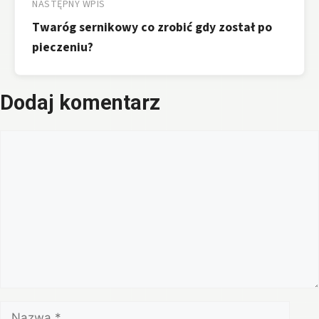
NASTĘPNY WPIS
Twaróg sernikowy co zrobić gdy został po
pieczeniu?
Dodaj komentarz
Komentarz
Nazwa