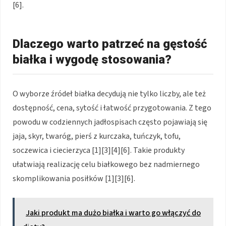
[6].
Dlaczego warto patrzeć na gęstość
białka i wygodę stosowania?
O wyborze źródeł białka decydują nie tylko liczby, ale też
dostępność, cena, sytość i łatwość przygotowania. Z tego
powodu w codziennych jadłospisach często pojawiają się
jaja, skyr, twaróg, pierś z kurczaka, tuńczyk, tofu,
soczewica i ciecierzyca [1][3][4][6]. Takie produkty
ułatwiają realizację celu białkowego bez nadmiernego
skomplikowania posiłków [1][3][6].
Jaki produkt ma dużo białka i warto go włączyć do