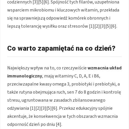
codziennych [3][5][6]. Spójność tych filarów, uzupełniona
wsparciem mikrobiomu i kluczowych witamin, przekłada
się na sprawniejszą odpowiedź komórek obronnych i
lepszą tolerancję wysiłku oraz stresorów [1][2][3][5][6].
Co warto zapamiętać na co dzień?
Największy wpływ na to, co rzeczywiście
wzmacnia układ
immunologiczny
, mają witaminy C, D, A, E i B6,
przeciwzapalne kwasy omega 3, probiotyki i prebiotyki, a
także rutyna obejmująca ruch, sen 7 do 8 godzin i kontrolę
stresu, ugruntowana w zasadach zbilansowanego
odżywiania [1][2][3][5][6]. Przekaz edukacyjny spójnie
akcentuje, że konsekwencja w tych obszarach wzmacnia
odporność dzień po dniu [4].