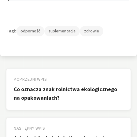
Tagi:
odporność
suplementacja
zdrowie
Nawigacja
wpisu
POPRZEDNI WPIS
Co oznacza znak rolnictwa ekologicznego
na opakowaniach?
NASTĘPNY WPIS