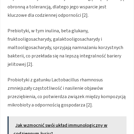
obronną a tolerancją, dlatego jego wsparcie jest
kluczowe dla codziennej odporności [2].
Prebiotyki, w tym inulina, beta glukany,
fruktooligosacharydy, galaktooligosacharydy i
maltooligosacharydy, sprzyjają namnażaniu korzystnych
bakterii, co przekłada się na lepszą integralność bariery
jelitowej [2].
Probiotyki z gatunku Lactobacillus rhamnosus
zmniejszały częstotliwość i nasilenie objawów
przeziębienia, co potwierdza związek między kompozycją
mikrobioty a odpornością gospodarza [2].
Jak wzmocnić swój układ immunologiczny w
codziennym życiu?