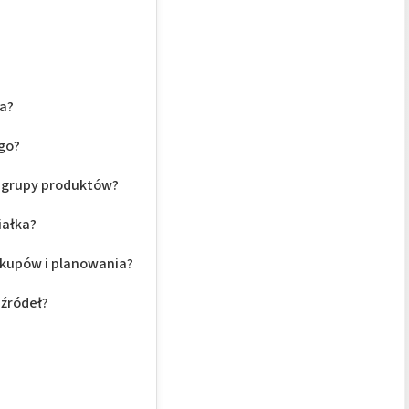
ia?
ego?
e grupy produktów?
iałka?
akupów i planowania?
 źródeł?