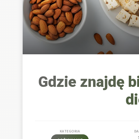
Gdzie znajdę b
d
KATEGORIA
DA