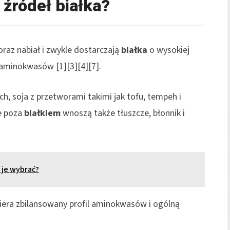
 źródeł białka?
oraz nabiał i zwykle dostarczają
białka
o wysokiej
aminokwasów [1][3][4][7].
ch, soja z przetworami takimi jak tofu, tempeh i
re poza
białkiem
wnoszą także tłuszcze, błonnik i
 je wybrać?
era zbilansowany profil aminokwasów i ogólną