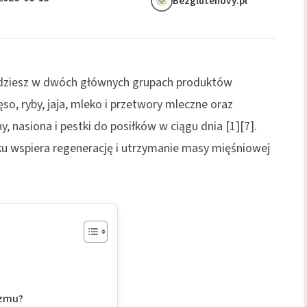
Bezglutenovy.pl
jdziesz w dwóch głównych grupach produktów
ęso, ryby, jaja, mleko i przetwory mleczne oraz
, nasiona i pestki do posiłków w ciągu dnia [1][7].
u wspiera regenerację i utrzymanie masy mięśniowej
izmu?