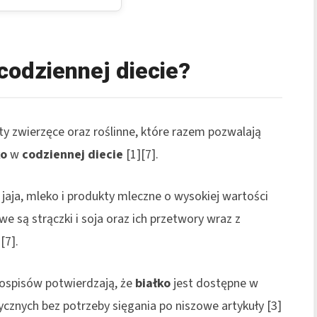
codziennej diecie?
y zwierzęce oraz roślinne, które razem pozwalają
ko
w
codziennej diecie
[1][7].
, jaja, mleko i produkty mleczne o wysokiej wartości
we są strączki i soja oraz ich przetwory wraz z
[7].
łospisów potwierdzają, że
białko
jest dostępne w
ycznych bez potrzeby sięgania po niszowe artykuły [3]