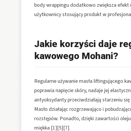
body wrappingu dodatkowo zwiększa efekt uj
użytkownicy stosujący produkt w profesjonal
Jakie korzyści daje r
kawowego Mohani?
Regularne używanie masła liftingującego ka
poprawia napięcie skóry, nadaje jej elastycz
antyoksydanty przeciwdziałają starzeniu się
Masło działając rozgrzewająco i pobudzająco
rozstępów. Ponadto, dzięki zawartości oleju
miękka [1][5][7].