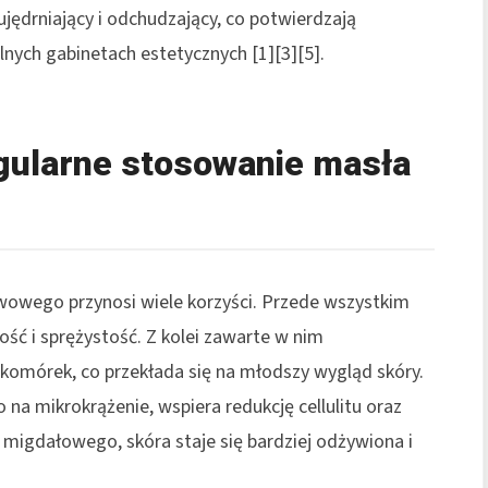
ędrniający i odchudzający, co potwierdzają
nych gabinetach estetycznych [1][3][5].
egularne stosowanie masła
wowego przynosi wiele korzyści. Przede wszystkim
ność i sprężystość. Z kolei zawarte w nim
 komórek, co przekłada się na młodszy wygląd skóry.
 na mikrokrążenie, wspiera redukcję cellulitu oraz
 migdałowego, skóra staje się bardziej odżywiona i