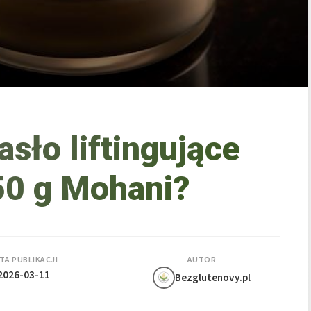
asło liftingujące
0 g Mohani?
TA PUBLIKACJI
AUTOR
2026-03-11
Bezglutenovy.pl