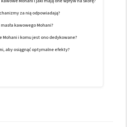
ce kawowe Mohani i jaki mają one wpływ na skórę?
mechanizmy za nią odpowiadają?
ie masła kawowego Mohani?
we Mohani i komu jest ono dedykowane?
ni, aby osiągnąć optymalne efekty?