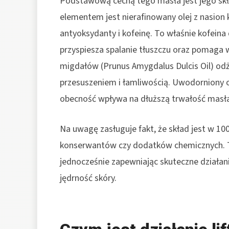
Podstawową cechą tego masła jest jego skł
elementem jest nierafinowany olej z nasion 
antyoksydanty i kofeinę. To właśnie kofeina
przyspiesza spalanie tłuszczu oraz pomaga w 
migdałów (Prunus Amygdalus Dulcis Oil) odżyw
przesuszeniem i łamliwością. Uwodorniony ol
obecność wpływa na dłuższą trwałość masła 
Na uwagę zasługuje fakt, że skład jest w 10
konserwantów czy dodatków chemicznych. Tak
jednocześnie zapewniając skuteczne działani
jędrność skóry.