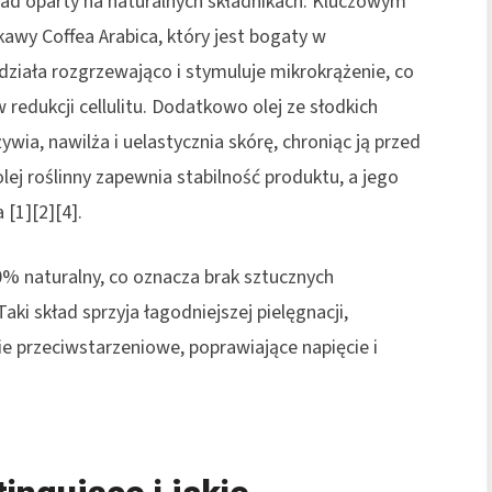
ad oparty na naturalnych składnikach. Kluczowym
kawy Coffea Arabica, który jest bogaty w
 działa rozgrzewająco i stymuluje mikrokrążenie, co
redukcji cellulitu. Dodatkowo olej ze słodkich
ia, nawilża i uelastycznia skórę, chroniąc ją przed
ej roślinny zapewnia stabilność produktu, a jego
[1][2][4].
0% naturalny, co oznacza brak sztucznych
i skład sprzyja łagodniejszej pielęgnacji,
e przeciwstarzeniowe, poprawiające napięcie i