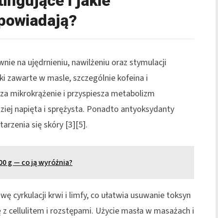
tingujące i jakie
powiadają?
wnie na ujędrnieniu, nawilżeniu oraz stymulacji
i zawarte w masle, szczególnie kofeina i
za mikrokrążenie i przyspiesza metabolizm
ziej napięta i sprężysta. Ponadto antyoksydanty
arzenia się skóry [3][5].
00 g — co ją wyróżnia?
 cyrkulacji krwi i limfy, co ułatwia usuwanie toksyn
z cellulitem i rozstępami. Użycie masła w masażach i