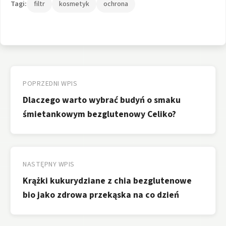
Tagi:
filtr
kosmetyk
ochrona
Nawigacja
wpisu
POPRZEDNI WPIS
Dlaczego warto wybrać budyń o smaku
śmietankowym bezglutenowy Celiko?
NASTĘPNY WPIS
Krążki kukurydziane z chia bezglutenowe
bio jako zdrowa przekąska na co dzień