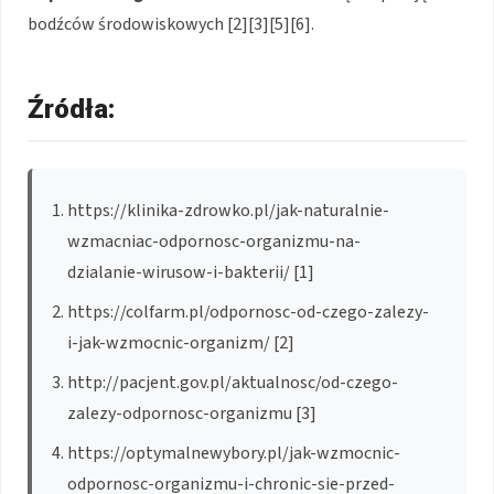
bodźców środowiskowych [2][3][5][6].
Źródła:
https://klinika-zdrowko.pl/jak-naturalnie-
wzmacniac-odpornosc-organizmu-na-
dzialanie-wirusow-i-bakterii/ [1]
https://colfarm.pl/odpornosc-od-czego-zalezy-
i-jak-wzmocnic-organizm/ [2]
http://pacjent.gov.pl/aktualnosc/od-czego-
zalezy-odpornosc-organizmu [3]
https://optymalnewybory.pl/jak-wzmocnic-
odpornosc-organizmu-i-chronic-sie-przed-