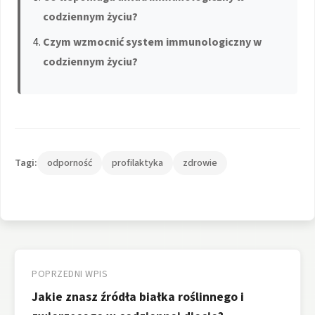
codziennym życiu?
Czym wzmocnić system immunologiczny w
codziennym życiu?
Tagi:
odporność
profilaktyka
zdrowie
Nawigacja
wpisu
POPRZEDNI WPIS
Jakie znasz źródła białka roślinnego i