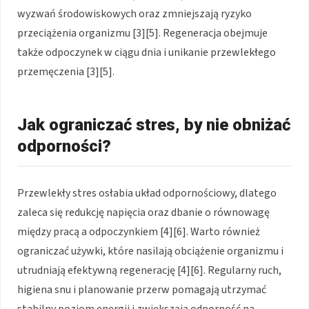
wyzwań środowiskowych oraz zmniejszają ryzyko
przeciążenia organizmu [3][5]. Regeneracja obejmuje
także odpoczynek w ciągu dnia i unikanie przewlekłego
przemęczenia [3][5].
Jak ograniczać stres, by nie obniżać
odporności?
Przewlekły stres osłabia układ odpornościowy, dlatego
zaleca się redukcję napięcia oraz dbanie o równowagę
między pracą a odpoczynkiem [4][6]. Warto również
ograniczać używki, które nasilają obciążenie organizmu i
utrudniają efektywną regenerację [4][6]. Regularny ruch,
higiena snu i planowanie przerw pomagają utrzymać
stabilny poziom energii i zwiększają odporność na