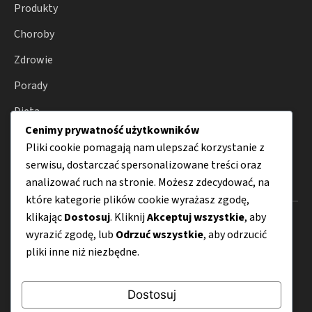
Produkty
Choroby
Zdrowie
Porady
Dieta
Cenimy prywatność użytkowników
Odżywianie
Pliki cookie pomagają nam ulepszać korzystanie z
serwisu, dostarczać spersonalizowane treści oraz
analizować ruch na stronie. Możesz zdecydować, na
Menu
które kategorie plików cookie wyrażasz zgodę,
klikając
Dostosuj
. Kliknij
Akceptuj wszystkie
, aby
O nas
wyrazić zgodę, lub
Odrzuć wszystkie
, aby odrzucić
Kontakt
pliki inne niż niezbędne.
Mapa strony
Dostosuj
Polityka prywatności