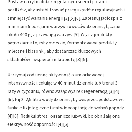
Postaw na rytm dnia z regularnym snem i porami
posiłków, aby ustabilizować pracę układów regulacyjnych i
zmniejszyć wahania energii [3][5][6]. Zaplanuj jadłospis z
minimum 5 porcjami warzyw i owoców dziennie, łącznie
około 400 g, z przewagą warzyw [5]. Włącz produkty
pełnoziarniste, ryby morskie, fermentowane produkty
mleczne i kiszonki, aby dostarczać kluczowych
składników i wspierać mikrobiotę [3][5].
Utrzymuj codzienną aktywność o umiarkowanej
intensywności, celując w 40 minut dziennie lub trenuj 3
razy w tygodniu, równoważąc wysiłek regeneracją [3][4]
[6]. Pij 2–2,5 litra wody dziennie, by wesprzeć podstawowe
funkcje fizjologiczne i ułatwić adaptację do wahań pogody
[4][6]. Redukuj stres i ograniczaj używki, bo obniżają one
efektywność odporności [4][6].