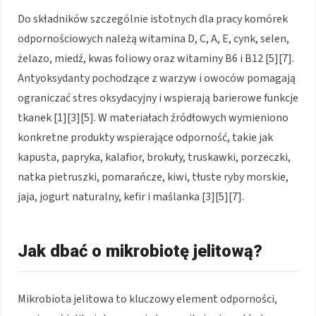
Do składników szczególnie istotnych dla pracy komórek
odpornościowych należą witamina D, C, A, E, cynk, selen,
żelazo, miedź, kwas foliowy oraz witaminy B6 i B12 [5][7].
Antyoksydanty pochodzące z warzyw i owoców pomagają
ograniczać stres oksydacyjny i wspierają barierowe funkcje
tkanek [1][3][5]. W materiałach źródłowych wymieniono
konkretne produkty wspierające odporność, takie jak
kapusta, papryka, kalafior, brokuły, truskawki, porzeczki,
natka pietruszki, pomarańcze, kiwi, tłuste ryby morskie,
jaja, jogurt naturalny, kefir i maślanka [3][5][7].
Jak dbać o mikrobiotę jelitową?
Mikrobiota jelitowa to kluczowy element odporności,