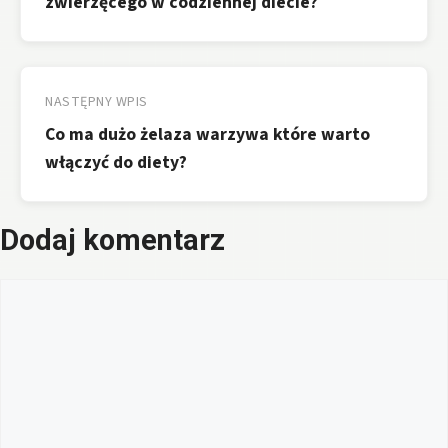
zwierzęcego w codziennej diecie?
NASTĘPNY WPIS
Co ma dużo żelaza warzywa które warto
włączyć do diety?
Dodaj komentarz
Komentarz