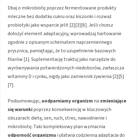
Dbaj o mikrobiotę poprzez fermentowane produkty
mleczne bez dodatku cukru oraz kiszonki i rozważ
probiotyki jako wsparcie jelit [2][3][6]. Jeśli chcesz
dołożyć element adaptacyjny, wprowadzaj hartowanie
zgodnie z opisanym schematem naprzemiennego
prysznica, pamiętając, że to uzupełnienie bazowych
filarów [1]. Suplementację traktuj jako narzędzie do
wyrównywania potwierdzonych niedoborów, zwłaszcza
witaminy D i cynku, nigdy jako zamiennik żywienia [2][5]
[7].
Podsumowując,
uodparniamy organizm
na
zmieniające
się warunki
poprzez konsekwencję w kluczowych
obszarach: dietę, sen, ruch, stres, nawodnienie i
mikrobiotę. Taki kompleksowy plan wzmacnia
odporność organizmu
i ułatwia codzienną adaptację do