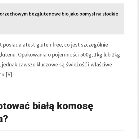
orzechowym bezglutenowe bio jako pomysł na słodkie
 posiada atest gluten free, co jest szczególnie
ą glutenu. Opakowania o pojemności 500g, 1kg lub 2kg
, jednak zawsze kluczowe są świeżość i właściwe
u [6].
otować białą komosę
a?