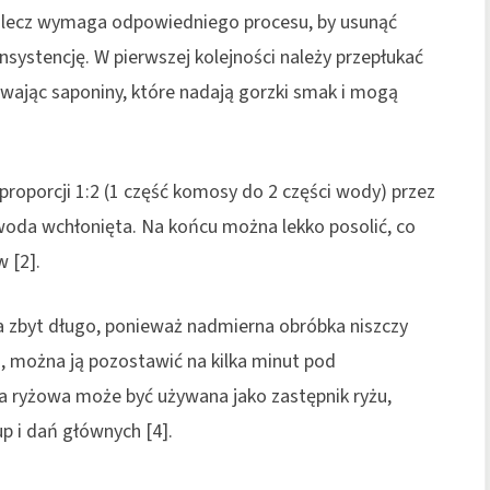
 lecz wymaga odpowiedniego procesu, by usunąć
systencję. W pierwszej kolejności należy przepłukać
uwając saponiny, które nadają gorzki smak i mogą
roporcji 1:2 (1 część komosy do 2 części wody) przez
 woda wchłonięta. Na końcu można lekko posolić, co
 [2].
a zbyt długo, ponieważ nadmierna obróbka niszczy
, można ją pozostawić na kilka minut pod
sa ryżowa może być używana jako zastępnik ryżu,
up i dań głównych [4].