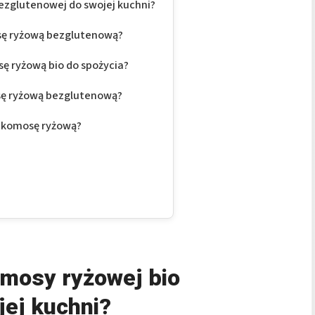
bezglutenowej do swojej kuchni?
osę ryżową bezglutenową?
ę ryżową bio do spożycia?
sę ryżową bezglutenową?
io komosę ryżową?
omosy ryżowej bio
jej kuchni?