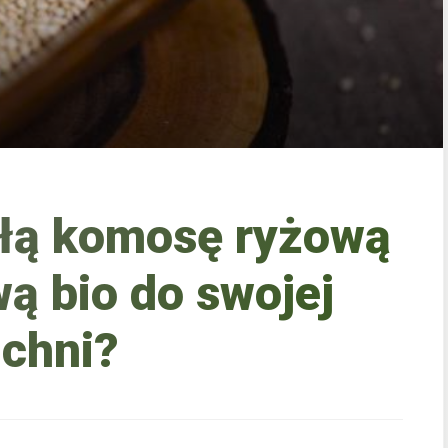
ałą komosę ryżową
ą bio do swojej
chni?