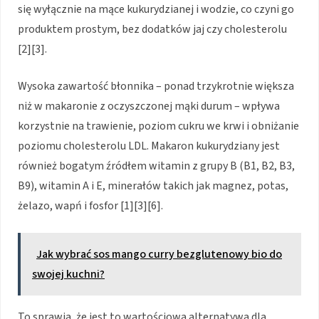
się wyłącznie na mące kukurydzianej i wodzie, co czyni go
produktem prostym, bez dodatków jaj czy cholesterolu
[2][3].
Wysoka zawartość błonnika – ponad trzykrotnie większa
niż w makaronie z oczyszczonej mąki durum – wpływa
korzystnie na trawienie, poziom cukru we krwi i obniżanie
poziomu cholesterolu LDL. Makaron kukurydziany jest
również bogatym źródłem witamin z grupy B (B1, B2, B3,
B9), witamin A i E, minerałów takich jak magnez, potas,
żelazo, wapń i fosfor [1][3][6].
Jak wybrać sos mango curry bezglutenowy bio do
swojej kuchni?
To sprawia, że jest to wartościowa alternatywa dla