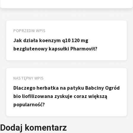
Nawigacja
wpisu
POPRZEDNI WPIS
Jak działa koenzym q10 120 mg
bezglutenowy kapsułki Pharmovit?
NASTĘPNY WPIS
Dlaczego herbatka na patyku Babciny Ogród
bio liofilizowana zyskuje coraz większą
popularność?
Dodaj komentarz