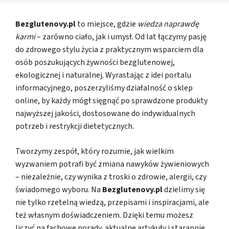
Bezglutenovy.pl
to miejsce, gdzie
wiedza naprawdę
karmi
– zarówno ciało, jak i umysł. Od lat łączymy pasję
do zdrowego stylu życia z praktycznym wsparciem dla
osób poszukujących żywności bezglutenowej,
ekologicznej i naturalnej. Wyrastając z idei portalu
informacyjnego, poszerzyliśmy działalność o sklep
online, by każdy mógł sięgnąć po sprawdzone produkty
najwyższej jakości, dostosowane do indywidualnych
potrzeb i restrykcji dietetycznych.
Tworzymy zespół, który rozumie, jak wielkim
wyzwaniem potrafi być zmiana nawyków żywieniowych
– niezależnie, czy wynika z troski o zdrowie, alergii, czy
świadomego wyboru. Na
Bezglutenovy.pl
dzielimy się
nie tylko rzetelną wiedzą, przepisami i inspiracjami, ale
też własnym doświadczeniem. Dzięki temu możesz
liczyć na fachowe porady, aktualne artykuły i starannie