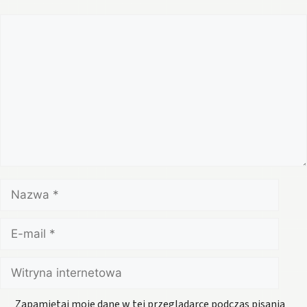
Komentarz
Nazwa
E-
mail
Witryna
internetowa
Zapamiętaj moje dane w tej przeglądarce podczas pisania