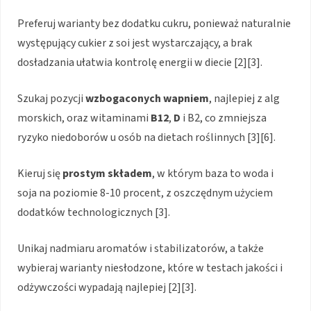
Preferuj warianty bez dodatku cukru, ponieważ naturalnie
występujący cukier z soi jest wystarczający, a brak
dosładzania ułatwia kontrolę energii w diecie [2][3].
Szukaj pozycji
wzbogaconych wapniem
, najlepiej z alg
morskich, oraz witaminami
B12
,
D
i B2, co zmniejsza
ryzyko niedoborów u osób na dietach roślinnych [3][6].
Kieruj się
prostym składem
, w którym baza to woda i
soja na poziomie 8-10 procent, z oszczędnym użyciem
dodatków technologicznych [3].
Unikaj nadmiaru aromatów i stabilizatorów, a także
wybieraj warianty niesłodzone, które w testach jakości i
odżywczości wypadają najlepiej [2][3].