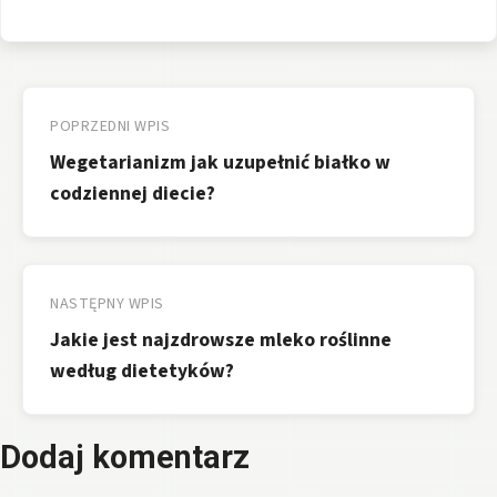
Nawigacja
wpisu
POPRZEDNI WPIS
Wegetarianizm jak uzupełnić białko w
codziennej diecie?
NASTĘPNY WPIS
Jakie jest najzdrowsze mleko roślinne
według dietetyków?
Dodaj komentarz