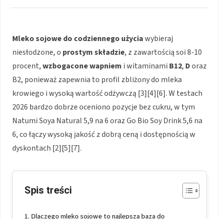
Mleko sojowe
do codziennego użycia
wybieraj
niesłodzone, o
prostym składzie
, z zawartością soi 8-10
procent,
wzbogacone wapniem
i witaminami
B12
,
D
oraz
B2, ponieważ zapewnia to profil zbliżony do mleka
krowiego i wysoką wartość odżywczą [3][4][6]. W testach
2026 bardzo dobrze oceniono pozycje bez cukru, w tym
Natumi Soya Natural 5,9 na 6 oraz Go Bio Soy Drink 5,6 na
6, co łączy wysoką jakość z dobrą ceną i dostępnością w
dyskontach [2][5][7].
Spis treści
Dlaczego mleko sojowe to najlepsza baza do