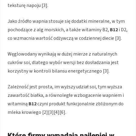
teksturę napoju [3].
Jako źródło wapnia stosuje się dodatki mineralne, w tym
pochodzące z alg morskich, a także witaminy B2,
B12
i D2,
co wzmacnia wartość odżywczą w codziennej diecie [3].
Węglowodany wynikają w dużej mierze z naturalnych
cukrów soi, dlatego wybór wersji bez dosładzania jest
korzystny w kontroli bilansu energetycznego [3].
Zależność jest prosta, im wyższy udział soi, tym wyższa
zawartość białka, a równoległe wzbogacenie wapniem i
witaminą
B12
czyni produkt funkcjonalnie zbliżonym do
mleka krowiego [2][3][4][6].
Które firmy wypadają najlepiej w