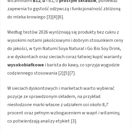
witaminami
B12
,
D
i B2, o
prostym składzie
, ponieważ
zapewnia to gęstość odżywczą i funkcjonalność zbliżoną
do mleka krowiego [3][4][6].
Według testów 2026 wyróżniają się produkty bez cukru z
wysokimi notami jakościowymi i dobrym stosunkiem ceny
do jakości, w tym Natumi Soya Natural i Go Bio Soy Drink,
a w dyskontach oraz sieciach coraz łatwiej kupić warianty
wysokobiałkowe
i barista do kawy, co sprzyja wygodzie
codziennego stosowania [2][5][7].
W sieciach dyskontowych i marketach warto wybierać
pozycje ze sprawdzonym składem, na przykład
niesłodzone marki własne z udziałem soi około 8,7
procent oraz pełnym wzbogaceniem w wapń i witaminy,
co potwierdzają analizy etykiet [3].