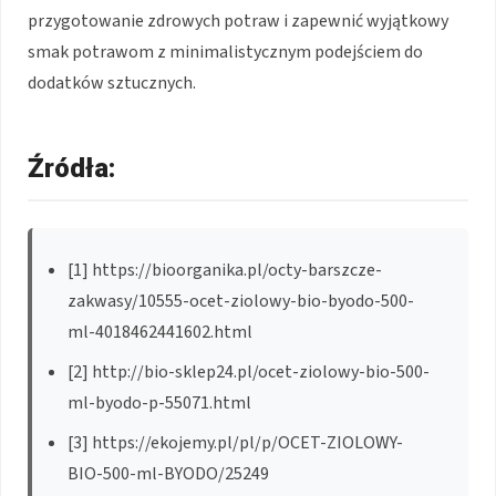
przygotowanie zdrowych potraw i zapewnić wyjątkowy
smak potrawom z minimalistycznym podejściem do
dodatków sztucznych.
Źródła:
[1] https://bioorganika.pl/octy-barszcze-
zakwasy/10555-ocet-ziolowy-bio-byodo-500-
ml-4018462441602.html
[2] http://bio-sklep24.pl/ocet-ziolowy-bio-500-
ml-byodo-p-55071.html
[3] https://ekojemy.pl/pl/p/OCET-ZIOLOWY-
BIO-500-ml-BYODO/25249