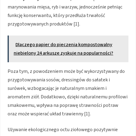
marynowania mięsa, ryb i warzyw, jednocześnie pełniąc
funkcję konserwantu, który przedłuża trwałość
przygotowywanych produktów [1].
Dlaczego papier do pieczenia kompostowalny
niebielony 24 arkusze zyskuje na popularności?
Poza tym, z powodzeniem może być wykorzystywany do
przygotowywania sosów, dressingów do sałatek i
surówek, wzbogacając je naturalnym smakiem i
aromatem ziół. Dodatkowo, dzięki naturalnemu profilowi
smakowemu, wpływa na poprawę strawności potraw
oraz może wspierać układ trawienny [1].
Używanie ekologicznego octu ziołowego pozytywnie