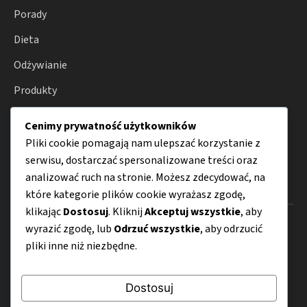
Porady
Dieta
Odżywianie
Produkty
Choroby
Cenimy prywatność użytkowników
Zdrowie
Pliki cookie pomagają nam ulepszać korzystanie z
serwisu, dostarczać spersonalizowane treści oraz
analizować ruch na stronie. Możesz zdecydować, na
Menu
które kategorie plików cookie wyrażasz zgodę,
klikając
Dostosuj
. Kliknij
Akceptuj wszystkie
, aby
O nas
wyrazić zgodę, lub
Odrzuć wszystkie
, aby odrzucić
pliki inne niż niezbędne.
Kontakt
Mapa strony
Dostosuj
Polityka prywatności