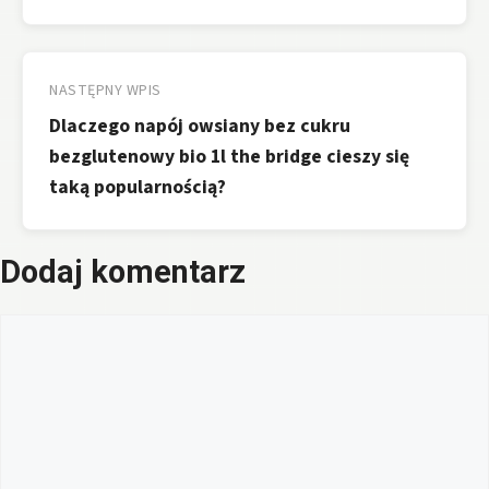
NASTĘPNY WPIS
Dlaczego napój owsiany bez cukru
bezglutenowy bio 1l the bridge cieszy się
taką popularnością?
Dodaj komentarz
Komentarz