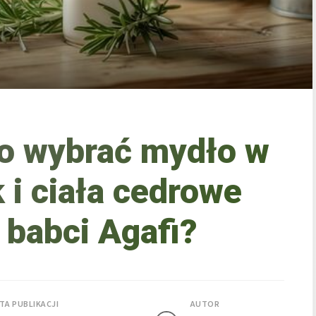
o wybrać mydło w
k i ciała cedrowe
 babci Agafi?
TA PUBLIKACJI
AUTOR