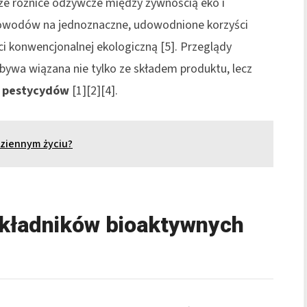
że różnice odżywcze między żywnością eko i
 dowodów na jednoznaczne, udowodnione korzyści
i konwencjonalnej ekologiczną [5]. Przeglądy
bywa wiązana nie tylko ze składem produktu, lecz
i
pestycydów
[1][2][4].
ziennym życiu?
składników bioaktywnych