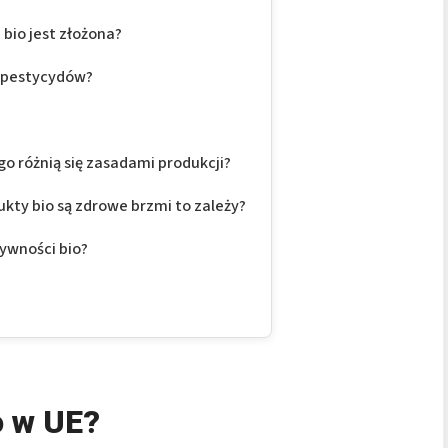
bio jest złożona?
i pestycydów?
o różnią się zasadami produkcji?
kty bio są zdrowe brzmi to zależy?
ywności bio?
o w UE?