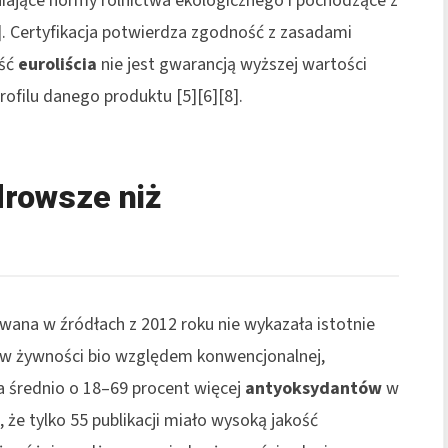
łniające normy rolnictwa ekologicznego i pochodzące z
. Certyfikacja potwierdza zgodność z zasadami
ość
euroliścia
nie jest gwarancją wyższej wartości
filu danego produktu [5][6][8].
drowsze niż
wana w źródłach z 2012 roku nie wykazała istotnie
 w żywności bio względem konwencjonalnej,
a średnio o 18–69 procent więcej
antyoksydantów
w
, że tylko 55 publikacji miało wysoką jakość