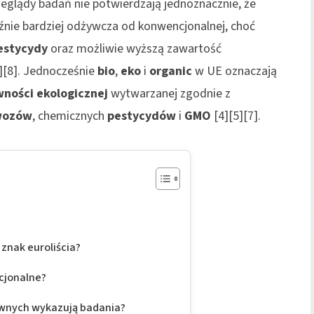
eglądy badań nie potwierdzają jednoznacznie, że
źnie bardziej odżywcza od konwencjonalnej, choć
estycydy
oraz możliwie wyższą zawartość
][8]. Jednocześnie
bio
,
eko
i
organic
w UE oznaczają
wności ekologicznej
wytwarzanej zgodnie z
wozów
, chemicznych
pestycydów
i
GMO
[4][5][7].
 znak euroliścia?
cjonalne?
ywnych wykazują badania?