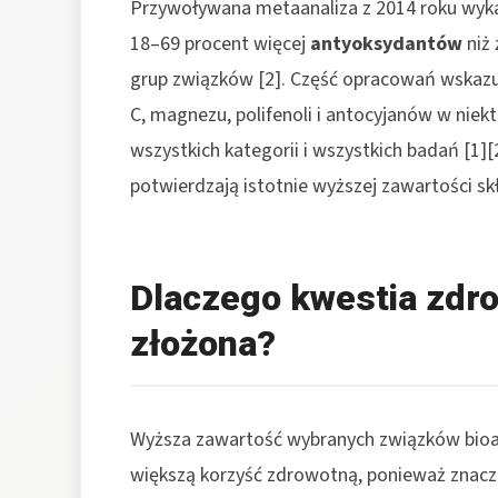
Przywoływana metaanaliza z 2014 roku wykaz
18–69 procent więcej
antyoksydantów
niż
grup związków [2]. Część opracowań wskazu
C, magnezu, polifenoli i antocyjanów w niektó
wszystkich kategorii i wszystkich badań [1][2
potwierdzają istotnie wyższej zawartości s
Dlaczego kwestia zdro
złożona?
Wyższa zawartość wybranych związków bioak
większą korzyść zdrowotną, ponieważ znacze