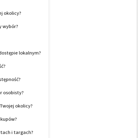
j okolicy?
y wybór?
dostępie lokalnym?
ść?
ostępność?
r osobisty?
Twojej okolicy?
zakupów?
tach i targach?