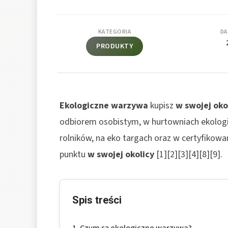
KATEGORIA
DA
PRODUKTY
Ekologiczne warzywa
kupisz
w swojej oko
odbiorem osobistym, w hurtowniach ekologi
rolników, na eko targach oraz w certyfikow
punktu
w swojej okolicy
[1][2][3][4][8][9].
Spis treści
Czym są ekologiczne warzywa?