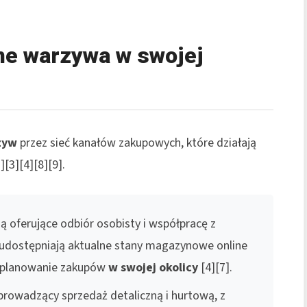
ne warzywa w swojej
zyw
przez sieć kanałów zakupowych, które działają
][3][4][8][9].
ą oferujące odbiór osobisty i współpracę z
 udostępniają aktualne stany magazynowe online
a planowanie zakupów
w swojej okolicy
[4][7].
prowadzący sprzedaż detaliczną i hurtową, z