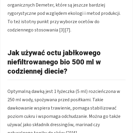
organicznych Demeter, które są jeszcze bardziej
rygorystyczne pod względem ekologi i metod produkcji.
To też istotny punkt przy wyborze ocetów do
codziennego stosowania [3][7].
Jak używać octu jabłkowego
niefiltrowanego bio 500 ml w
codziennej diecie?
Optymalną dawką jest 1 łyżeczka (5 ml) rozcieńczona w
250 ml wody, spożywana przed posiłkami. Takie
dawkowanie wspiera trawienie, pomaga stabilizować
poziom cukru i wspomaga odchudzanie. Można go także
używać jako składnik dressingów, marinad czy
naturalnego toniku do skóry [2][4].