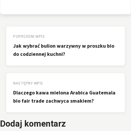
Nawigacja
wpisu
POPRZEDNI WPIS
Jak wybrać bulion warzywny w proszku bio
do codziennej kuchni?
NASTĘPNY WPIS
Dlaczego kawa mielona Arabica Guatemala
bio fair trade zachwyca smakiem?
Dodaj komentarz