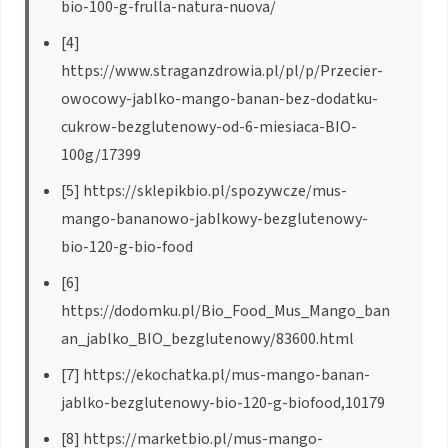
bio-100-g-frulla-natura-nuova/
[4]
https://www.straganzdrowia.pl/pl/p/Przecier-
owocowy-jablko-mango-banan-bez-dodatku-
cukrow-bezglutenowy-od-6-miesiaca-BIO-
100g/17399
[5] https://sklepikbio.pl/spozywcze/mus-
mango-bananowo-jablkowy-bezglutenowy-
bio-120-g-bio-food
[6]
https://dodomku.pl/Bio_Food_Mus_Mango_ban
an_jablko_BIO_bezglutenowy/83600.html
[7] https://ekochatka.pl/mus-mango-banan-
jablko-bezglutenowy-bio-120-g-biofood,10179
[8] https://marketbio.pl/mus-mango-