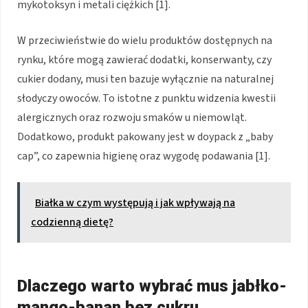
mykotoksyn i metali ciężkich [1].
W przeciwieństwie do wielu produktów dostępnych na
rynku, które mogą zawierać dodatki, konserwanty, czy
cukier dodany, musi ten bazuje wyłącznie na naturalnej
słodyczy owoców. To istotne z punktu widzenia kwestii
alergicznych oraz rozwoju smaków u niemowląt.
Dodatkowo, produkt pakowany jest w doypack z „baby
cap”, co zapewnia higienę oraz wygodę podawania [1].
Białka w czym występują i jak wpływają na
codzienną dietę?
Dlaczego warto wybrać mus jabłko-
mango-banan bez cukru