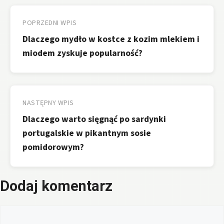
Nawigacja
wpisu
POPRZEDNI WPIS
Dlaczego mydło w kostce z kozim mlekiem i
miodem zyskuje popularność?
NASTĘPNY WPIS
Dlaczego warto sięgnąć po sardynki
portugalskie w pikantnym sosie
pomidorowym?
Dodaj komentarz
Komentarz